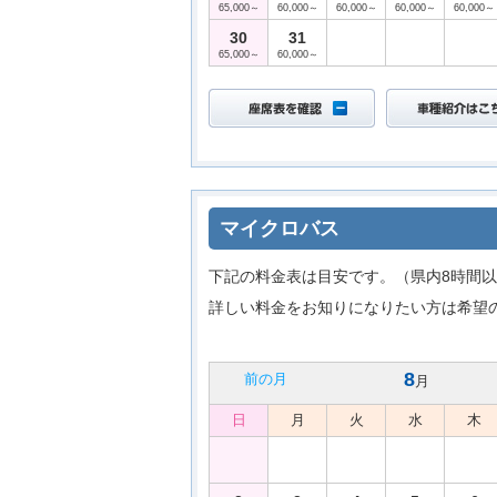
65,000～
60,000～
60,000～
60,000～
60,000～
30
31
65,000～
60,000～
マイクロバス
下記の料金表は目安です。（県内8時間以
詳しい料金をお知りになりたい方は希望
8
前の月
月
日
月
火
水
木