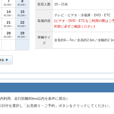
7
8
収容人数
10～21名
60,000～
65,000～
14
15
テレビ・ビデオ・冷蔵庫・DVD・ETC
60,000～
65,000～
装備内容
(ビデオ・DVD・ETCをご利用の際はご
21
22
約前に必ずご確認ください)
60,000～
65,000～
28
29
車輛サイ
60,000～
65,000～
全長約6～7m／全高約2.6m／全幅約2.1
ズ
内利用、走行距離80km以内を条件に算出）
の日付を選択し「お見積り・ご予約」ボタンをクリックしてください。