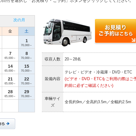
の日付を選択し「お見積り・ご予約」ボタンをクリックしてください。
次の月
金
土
1
70,000～
7
8
65,000～
70,000～
収容人数
20～28名
14
15
65,000～
70,000～
テレビ・ビデオ・冷蔵庫・DVD・ETC
21
22
装備内容
(ビデオ・DVD・ETCをご利用の際はご
65,000～
70,000～
約前に必ずご確認ください)
28
29
65,000～
70,000～
車輛サイ
全長約9m／全高約3.5m／全幅約2.5m
ズ