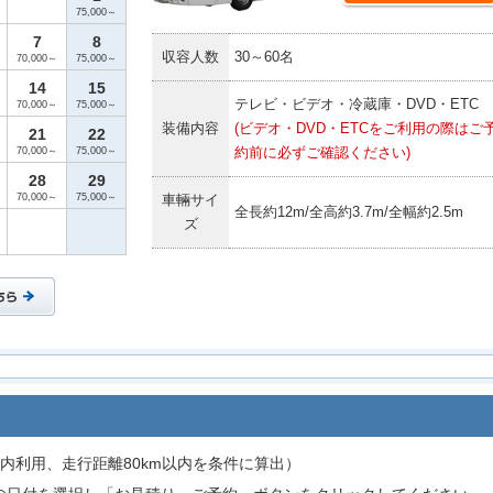
75,000～
7
8
収容人数
30～60名
70,000～
75,000～
14
15
テレビ・ビデオ・冷蔵庫・DVD・ETC
70,000～
75,000～
装備内容
(ビデオ・DVD・ETCをご利用の際はご
21
22
約前に必ずご確認ください)
70,000～
75,000～
28
29
70,000～
75,000～
車輛サイ
全長約12m/全高約3.7m/全幅約2.5m
ズ
内利用、走行距離80km以内を条件に算出）