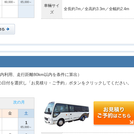
60,000～
65,000～
車輛サイ
全長約7m／全高約3.3m／全幅約2.4m
ズ
内利用、走行距離80km以内を条件に算出）
の日付を選択し「お見積り・ご予約」ボタンをクリックしてください。
次の月
金
土
1
65,000～