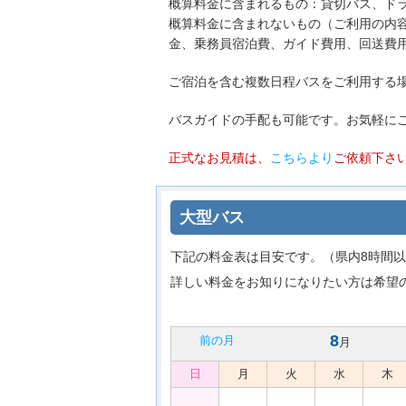
・概算料金に含まれるもの：貸切バス、ド
概算料金に含まれないもの（ご利用の内
金、乗務員宿泊費、ガイド費用、回送費
・ご宿泊を含む複数日程バスをご利用する
・バスガイドの手配も可能です。お気軽にご相談
・正式なお見積は、
こちらより
ご依頼下さ
大型バス
下記の料金表は目安です。（県内8時間以
詳しい料金をお知りになりたい方は希望
8
前の月
月
日
月
火
水
木