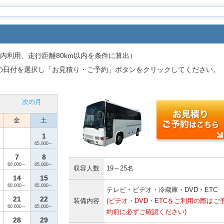
内利用、走行距離80km以内を条件に算出）
の日付を選択し「お見積り・ご予約」ボタンをクリックしてください。
次の月
金
土
1
65,000～
7
8
60,000～
65,000～
収容人数
19～25名
14
15
60,000～
65,000～
テレビ・ビデオ・冷蔵庫・DVD・ETC
21
22
装備内容
(ビデオ・DVD・ETCをご利用の際はご
60,000～
65,000～
約前に必ずご確認ください)
28
29