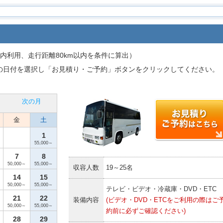
内利用、走行距離80km以内を条件に算出）
の日付を選択し「お見積り・ご予約」ボタンをクリックしてください。
次の月
金
土
1
55,000～
7
8
50,000～
55,000～
収容人数
19～25名
14
15
50,000～
55,000～
テレビ・ビデオ・冷蔵庫・DVD・ETC
21
22
装備内容
(ビデオ・DVD・ETCをご利用の際はご
50,000～
55,000～
約前に必ずご確認ください)
28
29