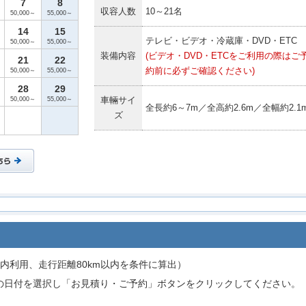
7
8
収容人数
10～21名
50,000～
55,000～
14
15
テレビ・ビデオ・冷蔵庫・DVD・ETC
50,000～
55,000～
装備内容
(ビデオ・DVD・ETCをご利用の際はご
21
22
約前に必ずご確認ください)
50,000～
55,000～
28
29
車輛サイ
50,000～
55,000～
全長約6～7m／全高約2.6m／全幅約2.1
ズ
内利用、走行距離80km以内を条件に算出）
の日付を選択し「お見積り・ご予約」ボタンをクリックしてください。