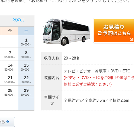
の日付を選択し「お見積り・ご予約」ボタンをクリックしてください。
次の月
金
土
1
60,000～
7
8
55,000～
60,000～
収容人数
20～28名
14
15
55,000～
60,000～
テレビ・ビデオ・冷蔵庫・DVD・ETC
21
22
装備内容
(ビデオ・DVD・ETCをご利用の際はご
55,000～
60,000～
約前に必ずご確認ください)
28
29
55,000～
60,000～
車輛サイ
全長約9m／全高約3.5m／全幅約2.5m
ズ