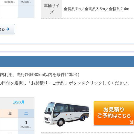
50,000～
55,000～
車輛サイ
全長約7m／全高約3.3m／全幅約2.4m
ズ
内利用、走行距離80km以内を条件に算出）
の日付を選択し「お見積り・ご予約」ボタンをクリックしてください。
次の月
金
土
1
55,000～