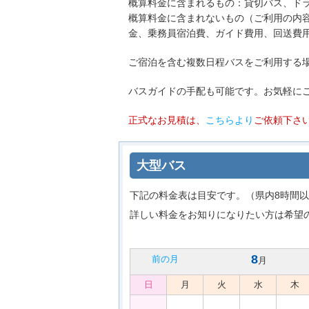
・概算料金に含まれるもの：貸切バス、ド
概算料金に含まれないもの（ご利用の内
金、乗務員宿泊費、ガイド費用、回送費
・ご宿泊を含む複数日程バスをご利用する
・バスガイドの手配も可能です。お気軽にご相談
・正式なお見積は、
こちらより
ご依頼下さ
大型バス
下記の料金表は目安です。（県内8時間以
詳しい料金をお知りになりたい方は希望
8
前の月
月
日
月
火
水
木