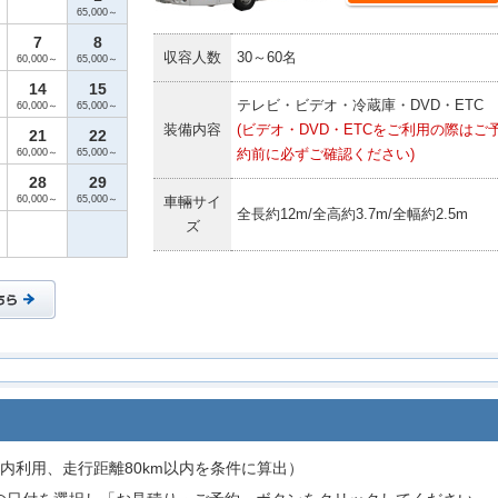
65,000～
7
8
収容人数
30～60名
60,000～
65,000～
14
15
テレビ・ビデオ・冷蔵庫・DVD・ETC
60,000～
65,000～
装備内容
(ビデオ・DVD・ETCをご利用の際はご
21
22
約前に必ずご確認ください)
60,000～
65,000～
28
29
60,000～
65,000～
車輛サイ
全長約12m/全高約3.7m/全幅約2.5m
ズ
内利用、走行距離80km以内を条件に算出）