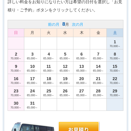
詳しい料金をお知りになりたい方は希望の日付を選択し「お見
積り・ご予約」ボタンをクリックしてください。
8
前の月
月
次の月
日
月
火
水
木
金
土
1
70,000～
2
3
4
5
6
7
8
70,000～
65,000～
65,000～
65,000～
65,000～
65,000～
70,000～
9
10
11
12
13
14
15
70,000～
65,000～
65,000～
65,000～
65,000～
65,000～
70,000～
16
17
18
19
20
21
22
70,000～
65,000～
65,000～
65,000～
65,000～
65,000～
70,000～
23
24
25
26
27
28
29
70,000～
65,000～
65,000～
65,000～
65,000～
65,000～
70,000～
30
31
70,000～
65,000～