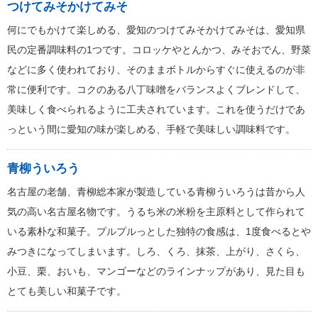
つけてみそかけてみそ
何にでもかけて楽しめる、愛知のつけてみそかけてみそは、愛知県
民の定番調味料の1つです。コロッケやとんかつ、みそおでん、野菜
などに多く使われており、そのままボトルからすぐに使えるのが非
常に便利です。コクのある八丁味噌をバランスよくブレンドして、
美味しく食べられるように工夫されています。これを使うだけであ
っという間に愛知の味が楽しめる、手軽で美味しい調味料です。
青柳ういろう
名古屋の老舗、青柳総本家が製造している青柳ういろうは昔から人
気の高い名古屋名物です。うるち米の米粉を主原料として作られて
いる素朴な和菓子。プルプルっとした独特の食感は、1度食べるとや
みつきになってしまいます。しろ、くろ、抹茶、上がり、さくら、
小豆、栗、おいも、マンゴーなどのラインナップがあり、見た目も
とても美しい和菓子です。