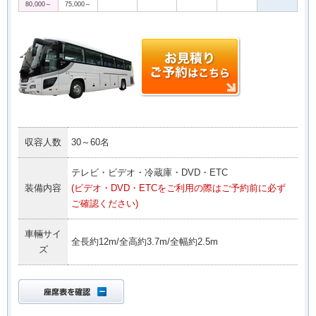
80,000～
75,000～
収容人数
30～60名
テレビ・ビデオ・冷蔵庫・DVD・ETC
装備内容
(ビデオ・DVD・ETCをご利用の際はご予約前に必ず
ご確認ください)
車輛サイ
全長約12m/全高約3.7m/全幅約2.5m
ズ