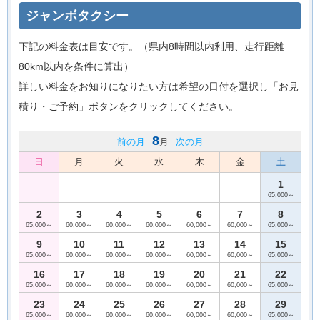
ジャンボタクシー
下記の料金表は目安です。（県内8時間以内利用、走行距離
80km以内を条件に算出）
詳しい料金をお知りになりたい方は希望の日付を選択し「お見
積り・ご予約」ボタンをクリックしてください。
8
前の月
月
次の月
日
月
火
水
木
金
土
1
65,000～
2
3
4
5
6
7
8
65,000～
60,000～
60,000～
60,000～
60,000～
60,000～
65,000～
9
10
11
12
13
14
15
65,000～
60,000～
60,000～
60,000～
60,000～
60,000～
65,000～
16
17
18
19
20
21
22
65,000～
60,000～
60,000～
60,000～
60,000～
60,000～
65,000～
23
24
25
26
27
28
29
65,000～
60,000～
60,000～
60,000～
60,000～
60,000～
65,000～