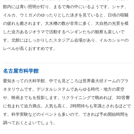
館内には青い照明が灯り、まるで海の中にいるようです。シャチ、
イルカ、ウミガメのゆったりとした泳ぎを見ていると、日頃の喧騒
の疲れも癒されます。大水槽の数が非常に多く、大自然の光景を模
した迫力あるジオラマで活動するペンギンたちの観察も楽しいで
す。北館にはしっかりしたスタジアム会場があり、イルカショーの
レベルが高くおすすめです。
名古屋市科学館
愛知きっての大科学館、中でも見どころは世界最大径ドームのプラ
ネタリウムです。デジタルシステムであらゆる時代・地方の星空
や、映画までもを投影します。リクライニングで眺めれば、3D音響
に包まれて迫力満点。人気も高く、2時間待ちも常識とされるほどで
す。科学実験などのイベントも多いので、できれば予め開始時間を
調べておくとよいでしょう。