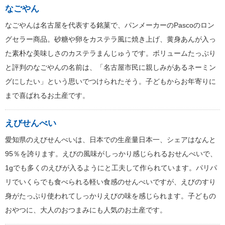
なごやん
なごやんは名古屋を代表する銘菓で、パンメーカーのPascoのロン
グセラー商品。砂糖や卵をカステラ風に焼き上げ、黄身あんが入っ
た素朴な美味しさのカステラまんじゅうです。ボリュームたっぷり
と評判のなごやんの名前は、「名古屋市民に親しみがあるネーミン
グにしたい」という思いでつけられたそう。子どもからお年寄りに
まで喜ばれるお土産です。
えびせんべい
愛知県のえびせんべいは、日本での生産量日本一、シェアはなんと
95％を誇ります。えびの風味がしっかり感じられるおせんべいで、
1gでも多くのえびが入るようにと工夫して作られています。パリパ
リでいくらでも食べられる軽い食感のせんべいですが、えびのすり
身がたっぷり使われてしっかりえびの味を感じられます。子どもの
おやつに、大人のおつまみにも人気のお土産です。