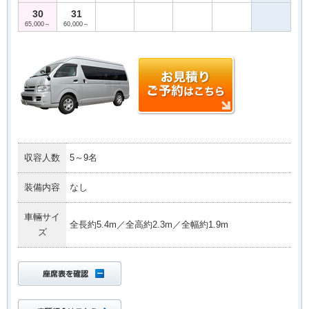
30
31
65,000～
60,000～
収容人数
5～9名
装備内容
なし
車輛サイ
全長約5.4m／全高約2.3m／全幅約1.9m
ズ