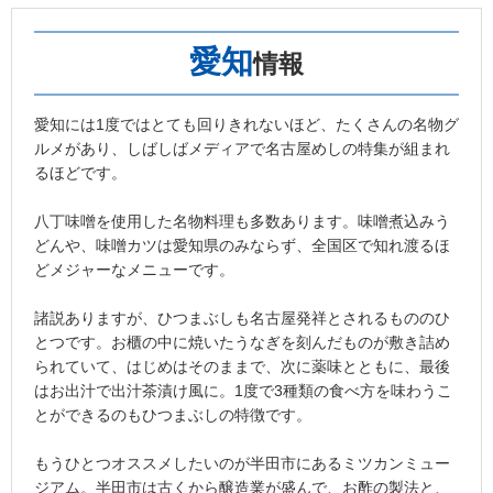
愛知
情報
愛知には1度ではとても回りきれないほど、たくさんの名物グ
ルメがあり、しばしばメディアで名古屋めしの特集が組まれ
るほどです。
八丁味噌を使用した名物料理も多数あります。味噌煮込みう
どんや、味噌カツは愛知県のみならず、全国区で知れ渡るほ
どメジャーなメニューです。
諸説ありますが、ひつまぶしも名古屋発祥とされるもののひ
とつです。お櫃の中に焼いたうなぎを刻んだものが敷き詰め
られていて、はじめはそのままで、次に薬味とともに、最後
はお出汁で出汁茶漬け風に。1度で3種類の食べ方を味わうこ
とができるのもひつまぶしの特徴です。
もうひとつオススメしたいのが半田市にあるミツカンミュー
ジアム。半田市は古くから醸造業が盛んで、お酢の製法と、