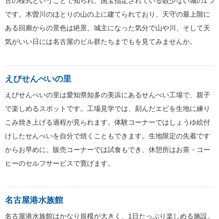
古の様式ということで知られ、国宝指定されている数少ない城の1つ
です。木曽川のほとりの山の上に建てられており、天守の最上階に
ある回廊からの景色は絶景。城主になった気分で山や川、そして天
気がいい日には名古屋のビル群たちまでもを見てみませんか。
えびせんべいの里
えびせんべいの里は愛知県知多の美浜にあるせんべい工場で、親子
で楽しめるスポットです。工場見学では、刻んだエビを生地に練り
こみ焼き上げる過程が見られます。体験コーナーではしょうゆ絵付
けしたせんべいを自分で焼くこともできます。生地限定の先着です
からお早めに。販売コーナーでは試食もでき、休憩所はお茶・コー
ヒーのセルフサービスで寛げます。
名古屋港水族館
名古屋港水族館はかなり規模が大きく、1日たっぷり楽しめる施設。