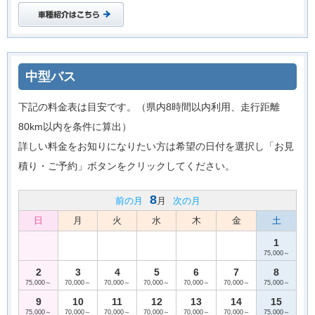
中型バス
下記の料金表は目安です。（県内8時間以内利用、走行距離
80km以内を条件に算出）
詳しい料金をお知りになりたい方は希望の日付を選択し「お見
積り・ご予約」ボタンをクリックしてください。
8
前の月
月
次の月
日
月
火
水
木
金
土
1
75,000～
2
3
4
5
6
7
8
75,000～
70,000～
70,000～
70,000～
70,000～
70,000～
75,000～
9
10
11
12
13
14
15
75,000～
70,000～
70,000～
70,000～
70,000～
70,000～
75,000～