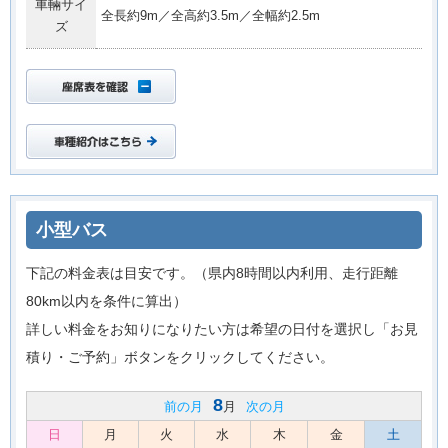
車輛サイ
全長約9m／全高約3.5m／全幅約2.5m
ズ
小型バス
下記の料金表は目安です。（県内8時間以内利用、走行距離
80km以内を条件に算出）
詳しい料金をお知りになりたい方は希望の日付を選択し「お見
積り・ご予約」ボタンをクリックしてください。
8
前の月
月
次の月
日
月
火
水
木
金
土