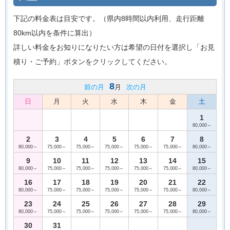
下記の料金表は目安です。（県内8時間以内利用、走行距離
80km以内を条件に算出）
詳しい料金をお知りになりたい方は希望の日付を選択し「お見
積り・ご予約」ボタンをクリックしてください。
8
前の月
月
次の月
日
月
火
水
木
金
土
1
80,000～
2
3
4
5
6
7
8
80,000～
75,000～
75,000～
75,000～
75,000～
75,000～
80,000～
9
10
11
12
13
14
15
80,000～
75,000～
75,000～
75,000～
75,000～
75,000～
80,000～
16
17
18
19
20
21
22
80,000～
75,000～
75,000～
75,000～
75,000～
75,000～
80,000～
23
24
25
26
27
28
29
80,000～
75,000～
75,000～
75,000～
75,000～
75,000～
80,000～
30
31