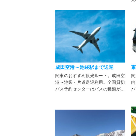
わせレンタル出来ます。法人・個人
に
を問わず様々な行事にご利用可能！
マ
ド
能
成田空港～池袋駅まで送迎
東
関東のおすすめ観光ルート。成田空
関
港〜池袋・片道送迎利用。全国貸切
内
バス予約センターはバスの種類が豊
バ
富！大型・中型・マイクロバス・ジ
富
ャンボタクシーまで用途別にレンタ
ャ
ル！法人・個人を問わず各行事にご
ル
利用可能
利