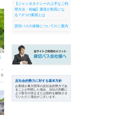
【ジャンボタクシーの上手なご利
・マ
用方法・前編】運賃が割高にな
ンボ
る？3つの要因とは
貸切バスの保険についてのご案内
送
迎・
ドラ
反社会的勢力に対する基本方針
料金
お客様が暴力団等の反社会的勢力であ
ス・
ることが判明した場合、当社の判断に
ンバ
より取引の停止または契約を解除させ
ていただく場合がございます。
ンタ