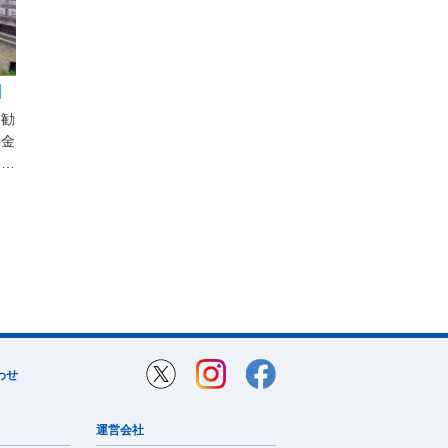
日
お勧
料金
！大
マイ
ボタ
全の
わせ
運営会社