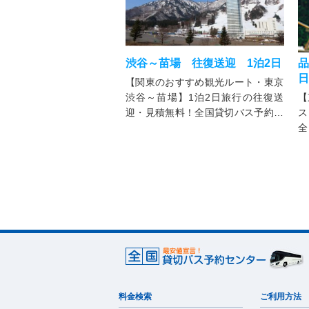
渋谷～苗場 往復送迎 1泊2日
品
日
【関東のおすすめ観光ルート・東京
渋谷～苗場】1泊2日旅行の往復送
【
迎・見積無料！全国貸切バス予約セ
ス
ンターは大型・中型・マイクロバ
全
ス・ジャンボタクシー等用途別にレ
ス
ンタル！法人・個人を問わず各行事
ン
に利用可能
バ
プ
料金検索
ご利用方法