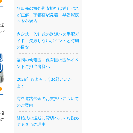
羽田発の海外慰安旅行は送迎バス
が正解｜宇都宮駅発着・早朝深夜
も安心対応
馬送
切バ
内定式・入社式の送迎バス手配ガ
豊
イド｜失敗しないポイントと時期
用途
の目安
人・
用可
福岡の幼稚園・保育園の園外イベ
ントご担当者様へ
2026年もよろしくお願いいたし
ます
有料道路代金のお支払いについて
のご案内
金格
結婚式の送迎に貸切バスをお勧め
葉の
する３つの理由
最安