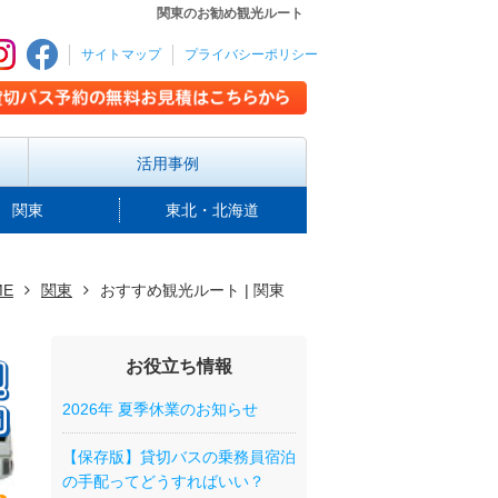
関東のお勧め観光ルート
サイトマップ
プライバシーポリシー
活用事例
関東
東北・北海道
ME
関東
おすすめ観光ルート | 関東
お役立ち情報
2026年 夏季休業のお知らせ
【保存版】貸切バスの乗務員宿泊
の手配ってどうすればいい？