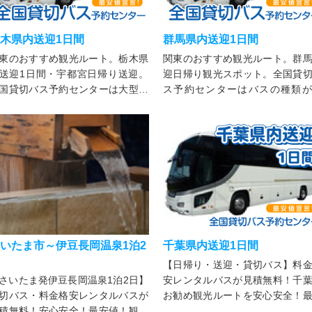
木県内送迎1日間
群馬県内送迎1日間
東のおすすめ観光ルート。栃木県
関東のおすすめ観光ルート。群
送迎1日間・宇都宮日帰り送迎。
迎日帰り観光スポット。全国貸
国貸切バス予約センターは大型・
ス予約センターはバスの種類が
型・マイクロバス・ジャンボタク
富。大型からマイクロバスまで
ーなどレンタル可能。法人・個人
に合わせてお選びください。法
問わず様々な行事にご利用下さ
個人を問わず様々な行事にご利
。
能。
いたま市～伊豆長岡温泉1泊2
千葉県内送迎1日間
【日帰り・送迎・貸切バス】料
さいたま発伊豆長岡温泉1泊2日】
安レンタルバスが見積無料！千
切バス・料金格安レンタルバスが
お勧め観光ルートを安心安全！
積無料！安心安全！最安値！観光
値でご紹介！