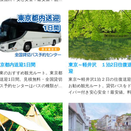
大型バス・中型バス・小型バス・
大型バス・中型バス・小型バス
イクロバス・ジャンボタクシー・
イクロバス・サロンバス・ジャ
ライバー付！法人・個人ご利用可
タクシー・ドライバー付き。
！
京都内送迎1日間
東京～軽井沢 １泊2日往復
迎
東のおすすめ観光ルート。東京都
送迎1日間。見積無料・全国貸切
東京〜軽井沢1泊２日の往復送
ス予約センターはバスの種類が豊
お勧め観光ルート。貸切バスを
！大型・中型・マイクロバス・ジ
イバー付き安心安全！最安値。
ンボタクシーまで用途別にレンタ
見積り無料。大型バス・中型バ
！法人・個人を問わず各行事にご
小型バス・マイクロバス・サロ
用可能
ス・ジャンボタクシー等格安レ
ルバス。