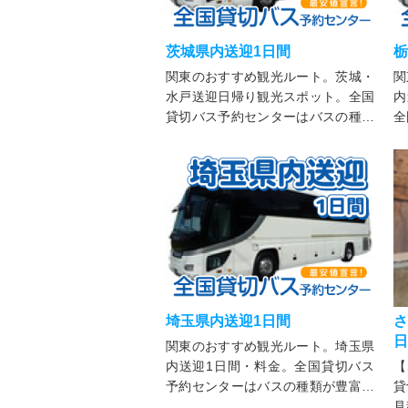
茨城県内送迎1日間
栃
関東のおすすめ観光ルート。茨城・
関
水戸送迎日帰り観光スポット。全国
内
貸切バス予約センターはバスの種類
全
が豊富。大型からマイクロバスまで
中
用途に合わせてお選びいただけま
シ
す。法人・個人を問わず様々な行事
を
にご利用可能。
い
埼玉県内送迎1日間
さ
日
関東のおすすめ観光ルート。埼玉県
内送迎1日間・料金。全国貸切バス
【
予約センターはバスの種類が豊富。
貸
大型からマイクロバスまで用途に合
見