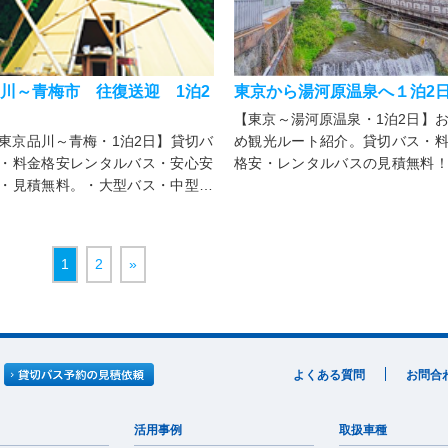
川～青梅市 往復送迎 1泊2
東京から湯河原温泉へ１泊2
【東京～湯河原温泉・1泊2日】
東京品川～青梅・1泊2日】貸切バ
め観光ルート紹介。貸切バス・
・料金格安レンタルバス・安心安
格安・レンタルバスの見積無料
・見積無料。・大型バス・中型バ
型バス・中型バス・小型バス・
・小型バス・マイクロバス・サロ
クロバス・サロンバス・ジャン
バス・ジャンボタクシー・ドライ
クシー・ドライバー付で安心安
ー付。お勧め観光ルート・キャン
最安値
1
2
»
にも
よくある質問
お問合
活用事例
取扱車種