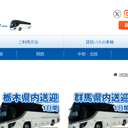
ご利用方法
貸切バスの車種
国
関西
中部・北陸
HO