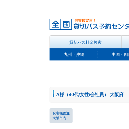
貸切バス料金検索
九州・沖縄
中国・四
A様（40代/女性/会社員） 大阪府
お客様送迎
大阪市内